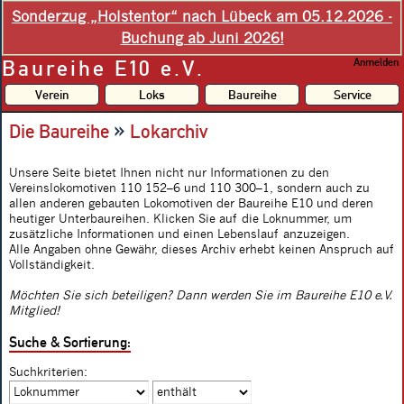
Sonderzug „Holstentor“ nach Lübeck am 05.12.2026 -
Buchung ab Juni 2026!
Baureihe E10 e.V.
Anmelden
Verein
Loks
Baureihe
Service
»
Die Baureihe
Lokarchiv
Unsere Seite bietet Ihnen nicht nur Informationen zu den
Vereinslokomotiven 110 152–6 und 110 300–1, sondern auch zu
allen anderen gebauten Lokomotiven der Baureihe E10 und deren
heutiger Unterbaureihen. Klicken Sie auf die Loknummer, um
zusätzliche Informationen und einen Lebenslauf anzuzeigen.
Alle Angaben ohne Gewähr, dieses Archiv erhebt keinen Anspruch auf
Vollständigkeit.
Möchten Sie sich beteiligen? Dann werden Sie im Baureihe E10 e.V.
Mitglied!
Suche & Sortierung:
Suchkriterien: