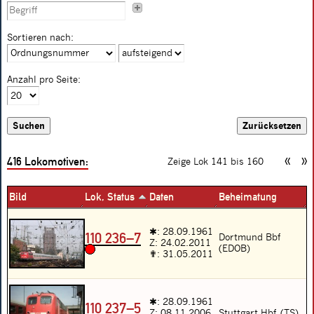
Sortieren nach:
Anzahl pro Seite:
416
Lokomotiven:
«
»
Zeige Lok 141 bis 160
Bild
Lok, Status
Daten
Beheimatung
✱: 28.09.1961
110 236–7
Dortmund Bbf
Z: 24.02.2011
(EDOB)
✟: 31.05.2011
✱: 28.09.1961
110 237–5
Z: 08.11.2006
Stuttgart Hbf (TS)