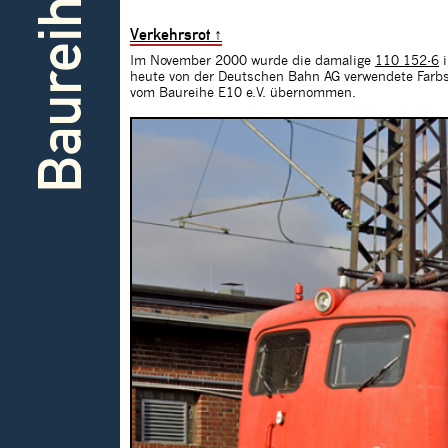
Baureihe
Verkehrsrot
↑
Im November 2000 wurde die damalige
110 152-6
i
heute von der Deutschen Bahn AG verwendete Farbsc
vom Baureihe E10 e.V. übernommen.