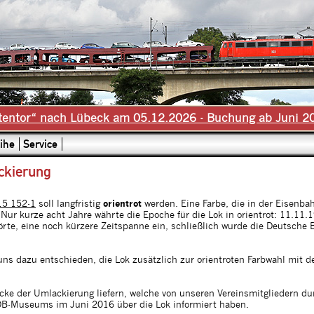
tentor“ nach Lübeck am 05.12.2026 - Buchung ab Juni 2
ihe
Service
ckierung
15 152-1
soll langfristig
orientrot
werden. Eine Farbe, die in der Eisenba
 Nur kurze acht Jahre währte die Epoche für die Lok in orientrot: 11.1
hörte, eine noch kürzere Zeitspanne ein, schließlich wurde die Deutsc
ns dazu entschieden, die Lok zusätzlich zur orientroten Farbwahl mit 
ücke der Umlackierung liefern, welche von unseren Vereinsmitgliedern d
DB-Museums im Juni 2016 über die Lok informiert haben.