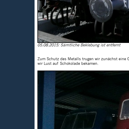
05.08.2015: Sämtliche Beklebung ist entfernt
Zum Schutz des Metalls trugen wir zunächst eine G
wir Lust auf Schokolade bekamen.