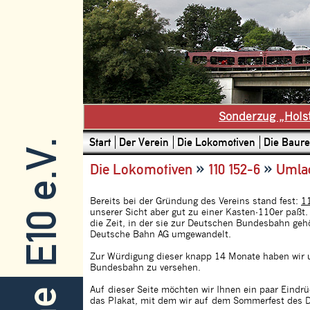
Sonderzug „Hols
Start
Der Verein
Die Lokomotiven
Die Baure
E10 e.V.
»
»
Die Lokomotiven
110 152-6
Umla
Bereits bei der Gründung des Vereins stand fest:
1
unserer Sicht aber gut zu einer Kasten-110er paßt.
die Zeit, in der sie zur Deutschen Bundesbahn ge
Deutsche Bahn AG umgewandelt.
Zur Würdigung dieser knapp 14 Monate haben wir u
Bundesbahn zu versehen.
Auf dieser Seite möchten wir Ihnen ein paar Eindr
das Plakat, mit dem wir auf dem Sommerfest des 