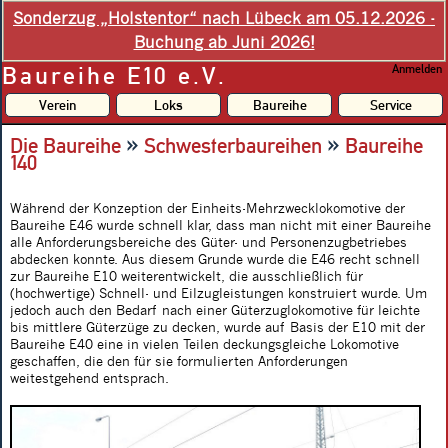
Sonderzug „Holstentor“ nach Lübeck am 05.12.2026 -
Buchung ab Juni 2026!
Baureihe E10 e.V.
Anmelden
Verein
Loks
Baureihe
Service
»
»
Die Baureihe
Schwesterbaureihen
Baureihe
140
Während der Konzeption der Einheits-Mehrzwecklokomotive der
Baureihe E46 wurde schnell klar, dass man nicht mit einer Baureihe
alle Anforderungsbereiche des Güter- und Personenzugbetriebes
abdecken konnte. Aus diesem Grunde wurde die E46 recht schnell
zur Baureihe E10 weiterentwickelt, die ausschließlich für
(hochwertige) Schnell- und Eilzugleistungen konstruiert wurde. Um
jedoch auch den Bedarf nach einer Güterzuglokomotive für leichte
bis mittlere Güterzüge zu decken, wurde auf Basis der E10 mit der
Baureihe E40 eine in vielen Teilen deckungsgleiche Lokomotive
geschaffen, die den für sie formulierten Anforderungen
weitestgehend entsprach.