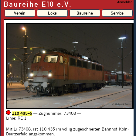
Baureihe E10 e.V.
Anmelden
Verein
Loks
Baureihe
Service
110 435–5
— Zugnummer: 73408
—
Linie: RE 1
Mit Lr 73408, ist
110 435
im völlig zugeschneiten Bahnhof Köln-
Deutzerfeld angekommen.