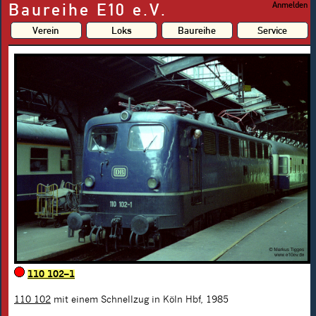
Baureihe E10 e.V.
Anmelden
Verein
Loks
Baureihe
Service
110 102–1
110 102
mit einem Schnellzug in Köln Hbf, 1985