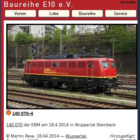
Baureihe E10 e.V.
Anmelden
Verein
Loks
Baureihe
Service
140 070–4
140 070
der EBM am 18.4.2014 in Wuppertal Steinbeck
©
Martin Rese
,
18.04.2014
—
Wuppertal-
Hinzugefügt: