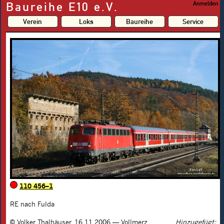
Baureihe E10 e.V.
Anmelden
Verein
Loks
Baureihe
Service
110 456–1
RE nach Fulda
©
Volker Thalhäuser
,
16.11.2006
— Vollmerz
Hinzugefügt: