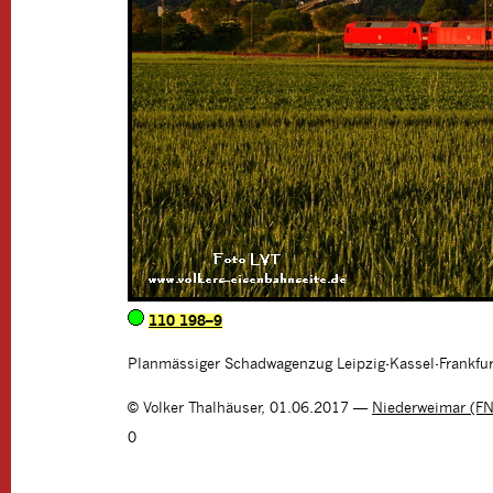
110 198–9
Planmässiger Schadwagenzug Leipzig-Kassel-Frankfu
©
Volker Thalhäuser
,
01.06.2017
—
Niederweimar (F
0