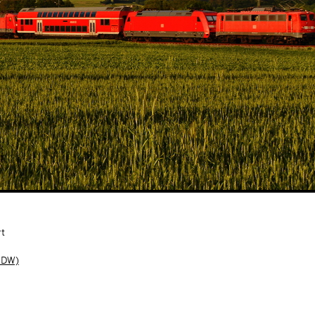
rt
NDW)