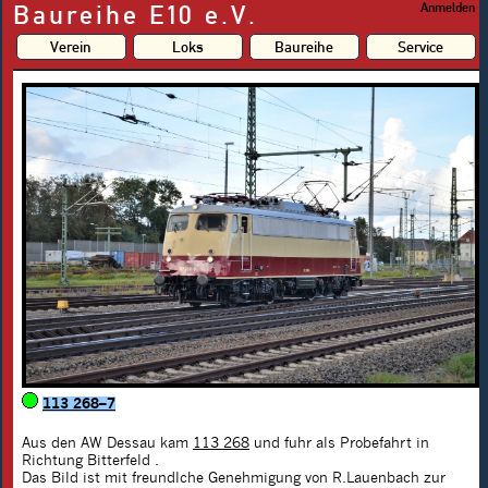
Baureihe E10 e.V.
Anmelden
Verein
Loks
Baureihe
Service
113 268–7
Aus den AW Dessau kam
113 268
und fuhr als Probefahrt in
Richtung Bitterfeld .
Das Bild ist mit freundlche Genehmigung von R.Lauenbach zur