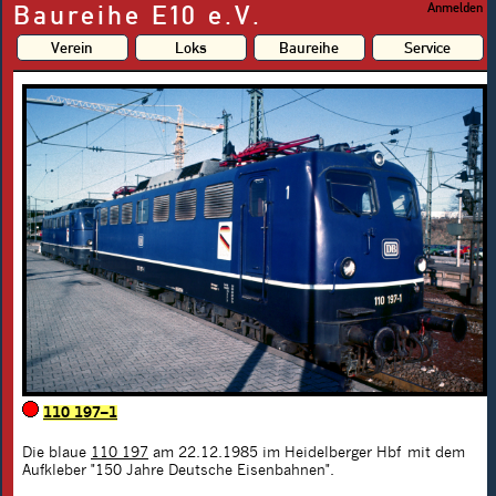
Baureihe E10 e.V.
Anmelden
Verein
Loks
Baureihe
Service
110 197–1
Die blaue
110 197
am 22.12.1985 im Heidelberger Hbf mit dem
Aufkleber "150 Jahre Deutsche Eisenbahnen".