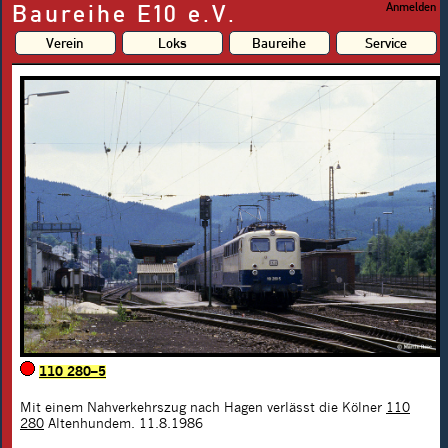
Baureihe E10 e.V.
Anmelden
Verein
Loks
Baureihe
Service
110 280–5
Mit einem Nahverkehrszug nach Hagen verlässt die Kölner
110
280
Altenhundem. 11.8.1986