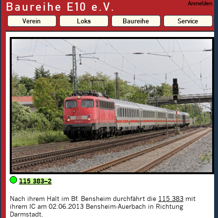
Baureihe E10 e.V.
Anmelden
Verein
Loks
Baureihe
Service
115 383–2
Nach ihrem Halt im Bf. Bensheim durchfährt die
115 383
mit
ihrem IC am 02.06.2013 Bensheim-Auerbach in Richtung
Darmstadt.