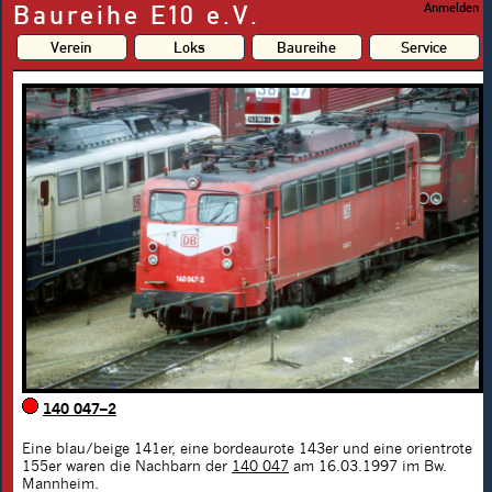
Baureihe E10 e.V.
Anmelden
Verein
Loks
Baureihe
Service
140 047–2
Eine blau/beige 141er, eine bordeaurote 143er und eine orientrote
155er waren die Nachbarn der
140 047
am 16.03.1997 im Bw.
Mannheim.