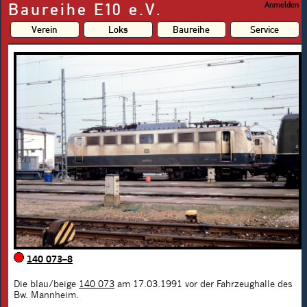
Baureihe E10 e.V.
Anmelden
Verein
Loks
Baureihe
Service
140 073–8
Die blau/beige
140 073
am 17.03.1991 vor der Fahrzeughalle des
Bw. Mannheim.