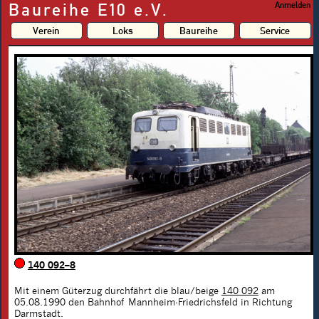
Baureihe E10 e.V.
Anmelden
Verein
Loks
Baureihe
Service
140 092–8
Mit einem Güterzug durchfährt die blau/beige
140 092
am
05.08.1990 den Bahnhof Mannheim-Friedrichsfeld in Richtung
Darmstadt.