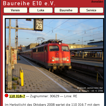
Baureihe E10 e.V.
Anmelden
Verein
Loks
Baureihe
Service
110 316–7
— Zugnummer: 30629
— Linie: RE
Im Herbstlicht des Oktobers 2008 wartet die
110 316-7
mit dem