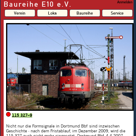
Baureihe E10 e.V.
Anmelden
Verein
Loks
Baureihe
Service
115 327–9
Nicht nur die Formsignale in Dortmund Bbf sind inzwischen
Geschichte - nach dem Fristablauf, im Dezember 2009, wird die
115 327
auch nicht mehr eingesetzt. Dortmund Bbf, 4.4.2007