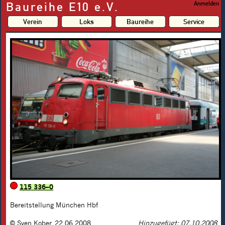
Baureihe E10 e.V.
Anmelden
Verein
Loks
Baureihe
Service
115 336–0
Bereitstellung München Hbf
©
Sven Kober
,
22.06.2008
Hinzugefügt: 07.10.2008