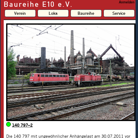
Baureihe E10 e.V.
Anmelden
Verein
Loks
Baureihe
Service
140 797–2
Die
140 797
mit ungewöhnlicher Anhängelast am 30.07.2011 vor