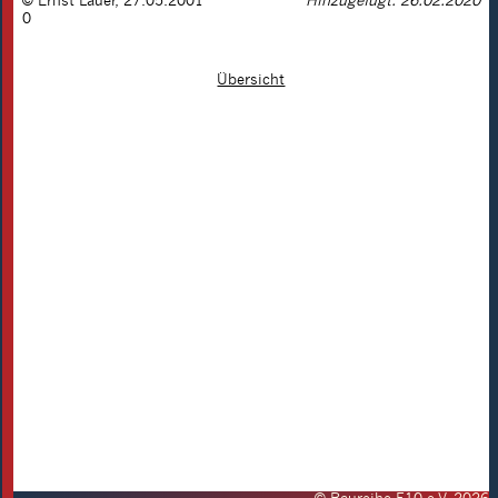
©
Ernst Lauer
,
27.05.2001
Hinzugefügt: 26.02.2020
0
Übersicht