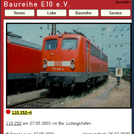
Baureihe E10 e.V.
Anmelden
Verein
Loks
Baureihe
Service
110 252–4
110 252
am 27.05.2001 im Bw. Ludwigshafen.