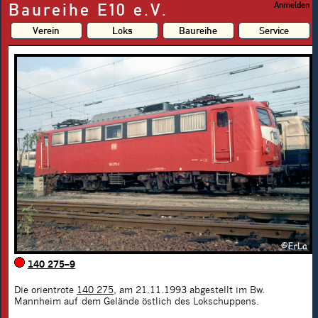
Baureihe E10 e.V.
Anmelden
Verein
Loks
Baureihe
Service
140 275–9
Die orientrote
140 275
, am 21.11.1993 abgestellt im Bw.
Mannheim auf dem Gelände östlich des Lokschuppens.