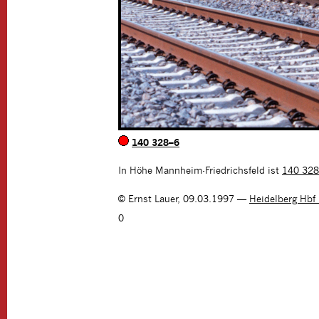
140 328–6
In Höhe Mannheim-Friedrichsfeld ist
140 328
©
Ernst Lauer
,
09.03.1997
—
Heidelberg Hbf
0