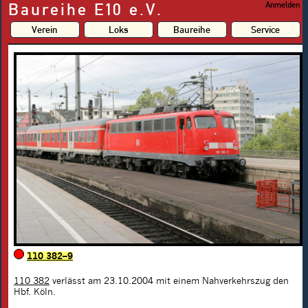
Baureihe E10 e.V.
Anmelden
Verein
Loks
Baureihe
Service
110 382–9
110 382
verlässt am 23.10.2004 mit einem Nahverkehrszug den
Hbf. Köln.