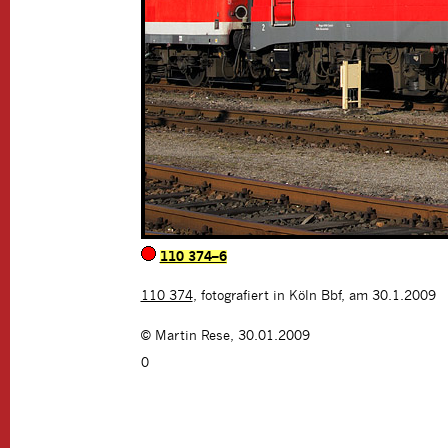
110 374–6
110 374
, fotografiert in Köln Bbf, am 30.1.2009
©
Martin Rese
,
30.01.2009
0