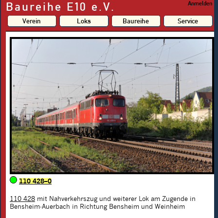
Baureihe E10 e.V.
Anmelden
Verein
Loks
Baureihe
Service
110 428–0
110 428
mit Nahverkehrszug und weiterer Lok am Zugende in
Bensheim-Auerbach in Richtung Bensheim und Weinheim