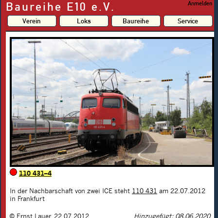
Baureihe E10 e.V.
Anmelden
Verein
Loks
Baureihe
Service
110 431–4
In der Nachbarschaft von zwei ICE steht
110 431
am 22.07.2012
in Frankfurt
©
Ernst Lauer
,
22.07.2012
Hinzugefügt: 08.06.2020