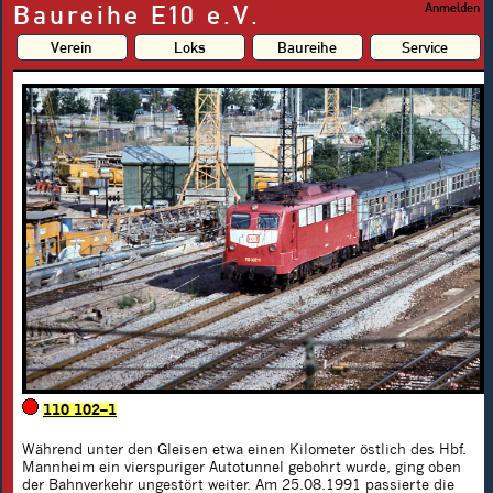
Baureihe E10 e.V.
Anmelden
Verein
Loks
Baureihe
Service
110 102–1
Während unter den Gleisen etwa einen Kilometer östlich des Hbf.
Mannheim ein vierspuriger Autotunnel gebohrt wurde, ging oben
der Bahnverkehr ungestört weiter. Am 25.08.1991 passierte die