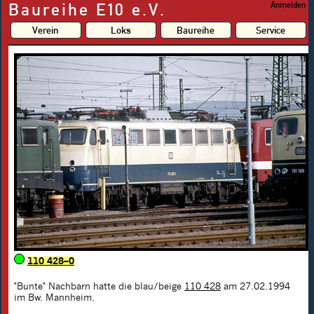
Baureihe E10 e.V.
Anmelden
Verein
Loks
Baureihe
Service
110 428–0
"Bunte" Nachbarn hatte die blau/beige
110 428
am 27.02.1994
im Bw. Mannheim.