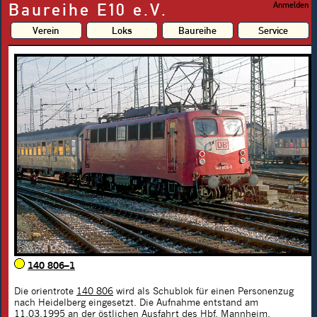
Baureihe E10 e.V.
Anmelden
Verein
Loks
Baureihe
Service
140 806–1
Die orientrote
140 806
wird als Schublok für einen Personenzug
nach Heidelberg eingesetzt. Die Aufnahme entstand am
11.03.1995 an der östlichen Ausfahrt des Hbf. Mannheim.