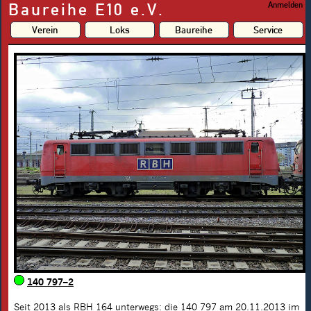
Baureihe E10 e.V.
Anmelden
Verein
Loks
Baureihe
Service
140 797–2
Seit 2013 als RBH 164 unterwegs: die
140 797
am 20.11.2013 im