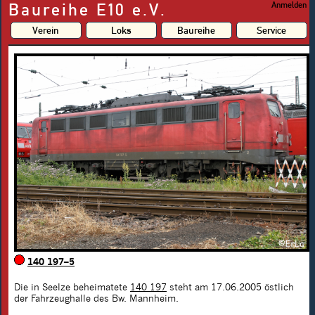
Baureihe E10 e.V.
Anmelden
Verein
Loks
Baureihe
Service
140 197–5
Die in Seelze beheimatete
140 197
steht am 17.06.2005 östlich
der Fahrzeughalle des Bw. Mannheim.