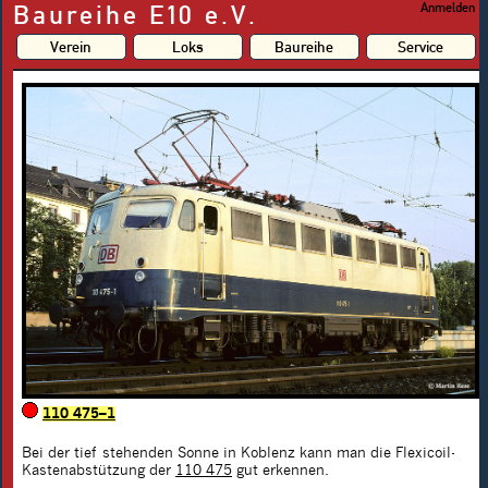
Baureihe E10 e.V.
Anmelden
Verein
Loks
Baureihe
Service
110 475–1
Bei der tief stehenden Sonne in Koblenz kann man die Flexicoil-
Kastenabstützung der
110 475
gut erkennen.