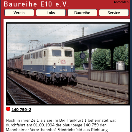
Baureihe E10 e.V.
Anmelden
Verein
Loks
Baureihe
Service
140 759–2
Noch in ihrer Zeit, als sie im Bw. Frankfurt 1 beheimatet war,
durchfährt am 01.09.1994 die blau/beige
140 759
den
Mannheimer Vorortbahnhof Friedrichsfeld aus Richtung