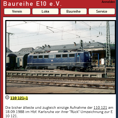
Baureihe E10 e.V.
Anmelden
Verein
Loks
Baureihe
Service
110 121–1
Die bisher älteste und zugleich einzige Aufnahme der
110 121
am
18.09.1988 im Hbf. Karlsruhe vor ihrer "Rück"-Umzeichnung zur E
10 121.