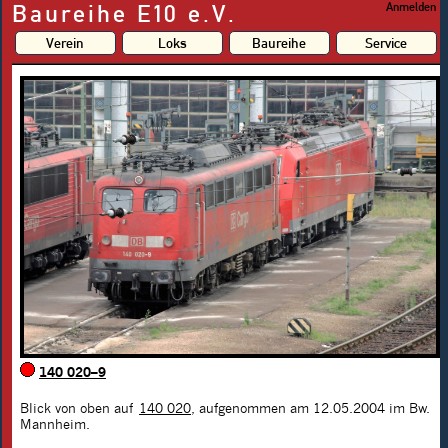
Baureihe E10 e.V.
Anmelden
Verein
Loks
Baureihe
Service
140 020–9
Blick von oben auf
140 020
, aufgenommen am 12.05.2004 im Bw.
Mannheim.