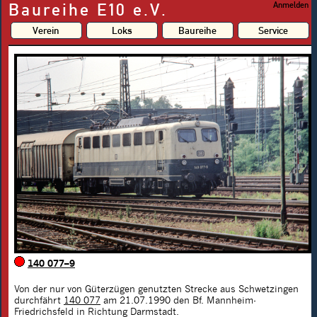
Baureihe E10 e.V.
Anmelden
Verein
Loks
Baureihe
Service
140 077–9
Von der nur von Güterzügen genutzten Strecke aus Schwetzingen
durchfährt
140 077
am 21.07.1990 den Bf. Mannheim-
Friedrichsfeld in Richtung Darmstadt.