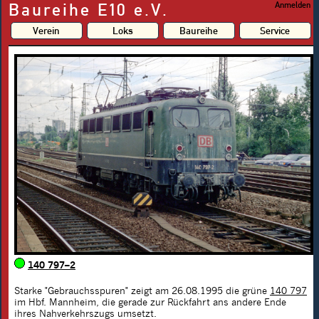
Baureihe E10 e.V.
Anmelden
Verein
Loks
Baureihe
Service
140 797–2
Starke "Gebrauchsspuren" zeigt am 26.08.1995 die grüne
140 797
im Hbf. Mannheim, die gerade zur Rückfahrt ans andere Ende
ihres Nahverkehrszugs umsetzt.