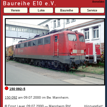
Baureihe E10 e.V.
Anmelden
Verein
Loks
Baureihe
Service
150 092–5
150 092
am 09.07.2000 im Bw. Mannheim.
©
Ernst Lauer
,
09.07.2000
—
Mannheim Rbf
Hinzugefügt: