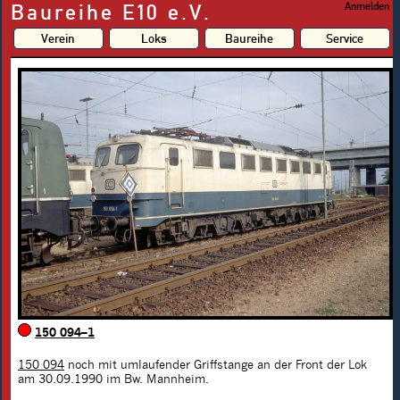
Baureihe E10 e.V.
Anmelden
Verein
Loks
Baureihe
Service
150 094–1
150 094
noch mit umlaufender Griffstange an der Front der Lok
am 30.09.1990 im Bw. Mannheim.