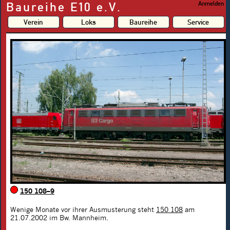
Baureihe E10 e.V.
Anmelden
Verein
Loks
Baureihe
Service
150 108–9
Wenige Monate vor ihrer Ausmusterung steht
150 108
am
21.07.2002 im Bw. Mannheim.