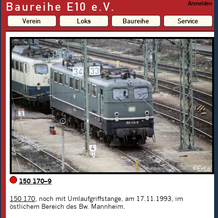
Baureihe E10 e.V.
Anmelden
Verein
Loks
Baureihe
Service
150 170–9
150 170
, noch mit Umlaufgriffstange, am 17.11.1993, im
östlichem Bereich des Bw. Mannheim.