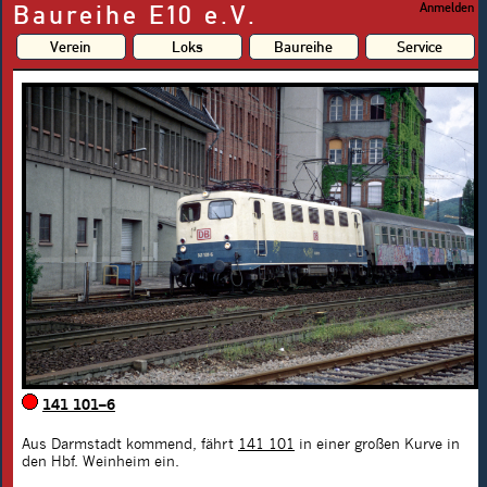
Baureihe E10 e.V.
Anmelden
Verein
Loks
Baureihe
Service
141 101–6
Aus Darmstadt kommend, fährt
141 101
in einer großen Kurve in
den Hbf. Weinheim ein.