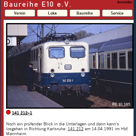
Baureihe E10 e.V.
Anmelden
Verein
Loks
Baureihe
Service
141 212–1
Noch ein prüfender Blick in die Unterlagen und dann kann's
losgehen in Richtung Karlsruhe:
141 212
am 14.04.1991 im Hbf.
Mannheim.