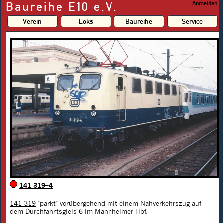
Baureihe E10 e.V.
Anmelden
Verein
Loks
Baureihe
Service
141 319–4
141 319
"parkt" vorübergehend mit einem Nahverkehrszug auf
dem Durchfahrtsgleis 6 im Mannheimer Hbf.