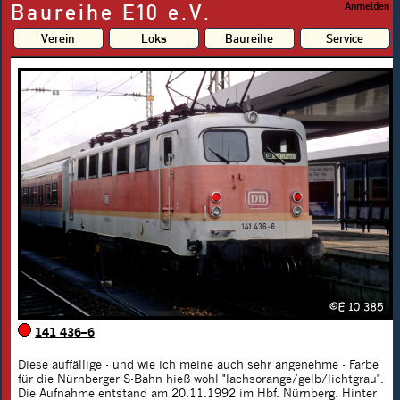
Baureihe E10 e.V.
Anmelden
Verein
Loks
Baureihe
Service
141 436–6
Diese auffällige - und wie ich meine auch sehr angenehme - Farbe
für die Nürnberger S-Bahn hieß wohl "lachsorange/gelb/lichtgrau".
Die Aufnahme entstand am 20.11.1992 im Hbf. Nürnberg. Hinter