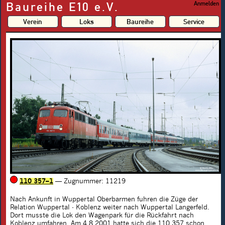
Baureihe E10 e.V.
Anmelden
Verein
Loks
Baureihe
Service
110 357–1
— Zugnummer: 11219
Nach Ankunft in Wuppertal Oberbarmen fuhren die Züge der
Relation Wuppertal - Koblenz weiter nach Wuppertal Langerfeld.
Dort musste die Lok den Wagenpark für die Rückfahrt nach
Koblenz umfahren. Am 4.8.2001 hatte sich die
110 357
schon