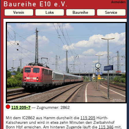
Baureihe E10 e.V.
Anmelden
Verein
Loks
Baureihe
Service
115 205–7
— Zugnummer: 2862
Mit dem IC2862 aus Hamm durcheilt die
115 205
Hürth-
Kalscheuren und wird in etwa zehn Minuten den Zielbahnhof
Bonn Hbf erreichen. Am hinteren Zugende läuft die
115 346
mit,