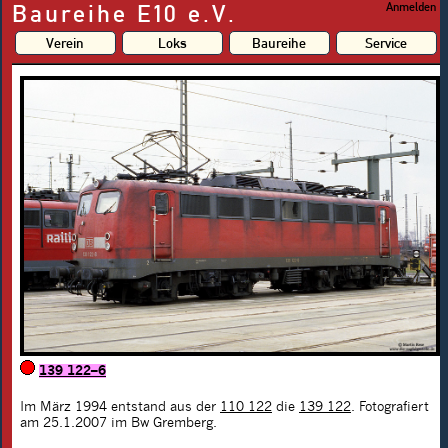
Baureihe E10 e.V.
Anmelden
Verein
Loks
Baureihe
Service
139 122–6
Im März 1994 entstand aus der
110 122
die
139 122
. Fotografiert
am 25.1.2007 im Bw Gremberg.