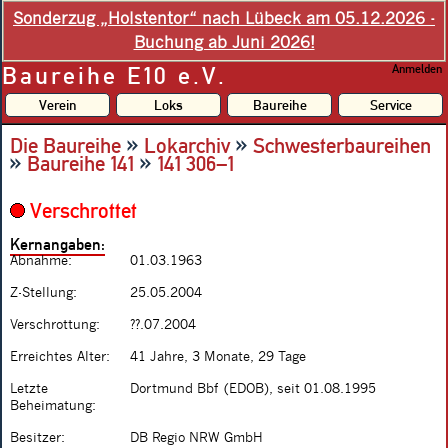
Sonderzug „Holstentor“ nach Lübeck am 05.12.2026 -
Buchung ab Juni 2026!
Baureihe E10 e.V.
Anmelden
Verein
Loks
Baureihe
Service
»
»
Die Baureihe
Lokarchiv
Schwesterbaureihen
»
»
Baureihe 141
141 306–1
Verschrottet
Kernangaben:
Abnahme:
01.03.1963
Z-Stellung:
25.05.2004
Verschrottung:
??.07.2004
Erreichtes Alter:
41 Jahre, 3 Monate, 29 Tage
Letzte
Dortmund Bbf (EDOB), seit 01.08.1995
Beheimatung:
Besitzer:
DB Regio NRW GmbH