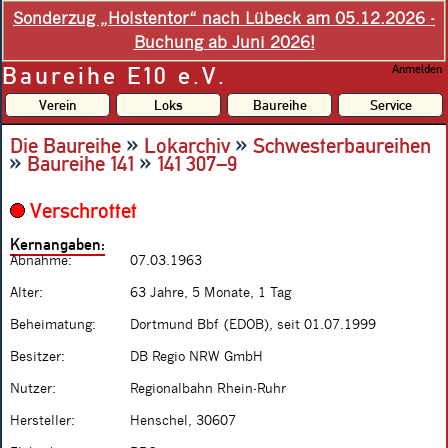
Sonderzug „Holstentor“ nach Lübeck am 05.12.2026 -
Buchung ab Juni 2026!
Baureihe E10 e.V.
Anmelden
Verein
Loks
Baureihe
Service
»
»
Die Baureihe
Lokarchiv
Schwesterbaureihen
»
»
Baureihe 141
141 307–9
Verschrottet
Kernangaben:
Abnahme:
07.03.1963
Alter:
63 Jahre, 5 Monate, 1 Tag
Beheimatung:
Dortmund Bbf (EDOB), seit 01.07.1999
Besitzer:
DB Regio NRW GmbH
Nutzer:
Regionalbahn Rhein-Ruhr
Hersteller:
Henschel, 30607